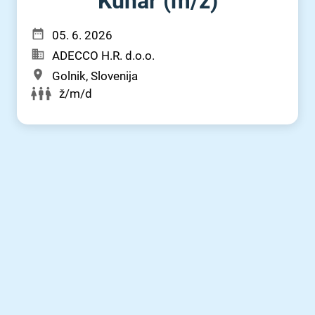
Kuhar (m⁠/⁠ž)
05. 6. 2026
ADECCO H.R. d.o.o.
Golnik, Slovenija
ž/m/d