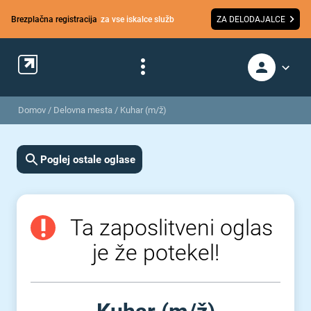
Brezplačna registracija
za vse iskalce služb
ZA DELODAJALCE
Domov
/
Delovna mesta
/
Kuhar (m/ž)
Poglej ostale oglase
Ta zaposlitveni oglas
je že potekel!