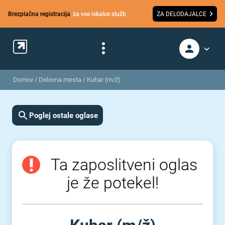
Brezplačna registracija
za vse iskalce služb
ZA DELODAJALCE
Domov
/
Delovna mesta
/
Kuhar (m/ž)
Poglej ostale oglase
Ta zaposlitveni oglas
je že potekel!