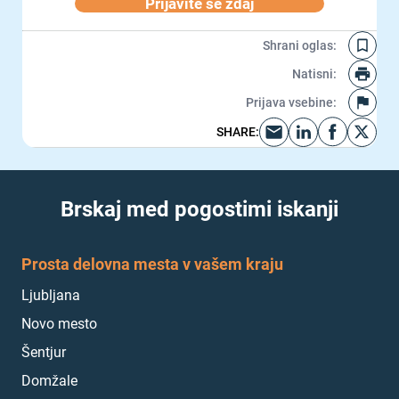
Prijavite se zdaj
Shrani oglas
:
Natisni
:
Prijava vsebine
:
SHARE
:
Brskaj med pogostimi iskanji
Prosta delovna mesta v vašem kraju
Ljubljana
Novo mesto
Šentjur
Domžale