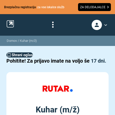
Brezplačna registracija
za vse iskalce služb
ZA DELODAJALCE
Domov
/
Kuhar (m/ž)
Shrani oglas
Pohitite!
Za prijavo imate na voljo še
17 dni.
Kuhar (m/ž)