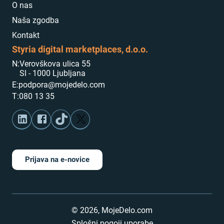
O nas
Naša zgodba
Kontakt
Styria digital marketplaces, d.o.o.
N:
Verovškova ulica 55
Sl - 1000 Ljubljana
E:
podpora@mojedelo.com
T:
080 13 35
Prijava na e-novice
©
2026
,
MojeDelo.com
Splošni pogoji uporabe