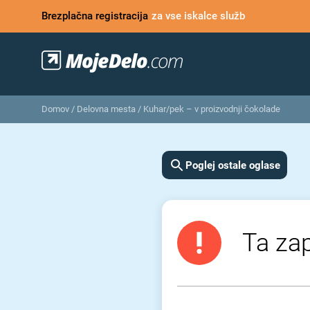
Brezplačna registracija
za vse iskalce služb
Domov
/
Delovna mesta
/
Kuhar/pek – v proizvodnji čokolade
Poglej ostale oglase
Ta zap