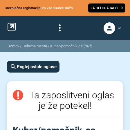
Brezplačna registracija
za vse iskalce služb
ZA DELODAJALCE
Domov
/
Delovna mesta
/
Kuhar/pomočnik-ca (m/ž)
Poglej ostale oglase
Ta zaposlitveni oglas
je že potekel!