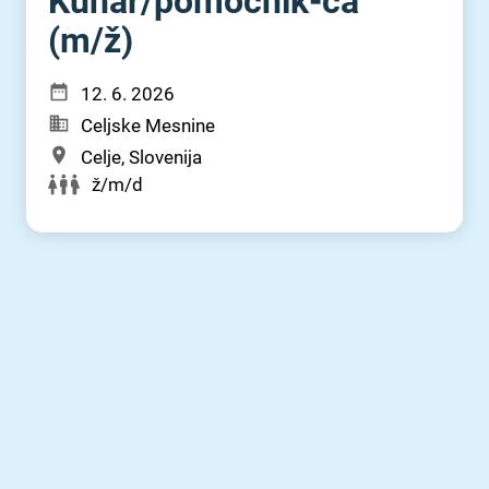
Kuhar⁠/⁠pomočnik-ca
(m⁠/⁠ž)
12. 6. 2026
Celjske Mesnine
Celje, Slovenija
ž/m/d