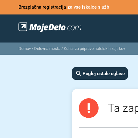
Brezplačna registracija
za vse iskalce služb
Domov
/
Delovna mesta
/
Kuhar za pripravo hotelskih zajtrkov
Poglej ostale oglase
Ta zap