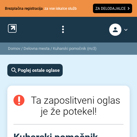
Brezplačna registracija
za vse iskalce služb
ZA DELODAJALCE
Domov
/
Delovna mesta
/
Kuharski pomočnik (m/ž)
Poglej ostale oglase
Ta zaposlitveni oglas
je že potekel!