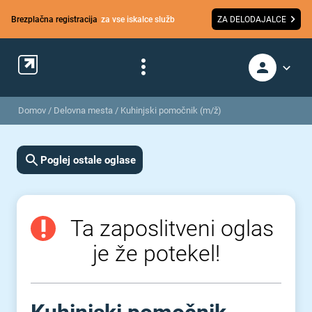
Brezplačna registracija
za vse iskalce služb
ZA DELODAJALCE
Domov
/
Delovna mesta
/
Kuhinjski pomočnik (m/ž)
Poglej ostale oglase
Ta zaposlitveni oglas
je že potekel!