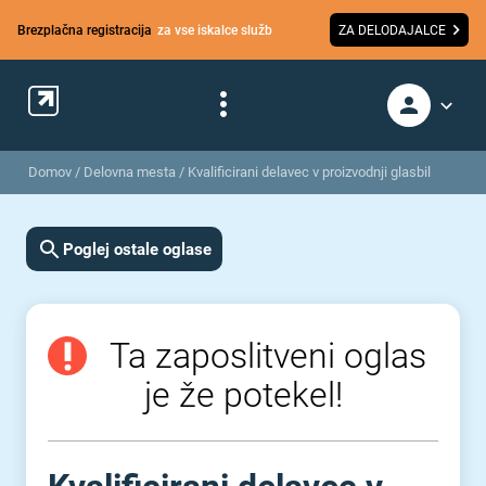
Brezplačna registracija
za vse iskalce služb
ZA DELODAJALCE
Domov
/
Delovna mesta
/
Kvalificirani delavec v proizvodnji glasbil
Poglej ostale oglase
Ta zaposlitveni oglas
je že potekel!