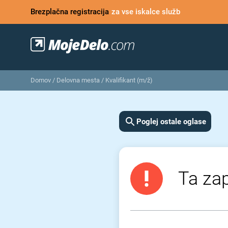
Brezplačna registracija
za vse iskalce služb
Domov
/
Delovna mesta
/
Kvalifikant (m/ž)
Poglej ostale oglase
Ta zap