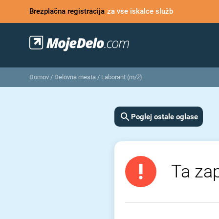
Brezplačna registracija
za vse iskalce služb
Domov
/
Delovna mesta
/
Laborant (m/ž)
Poglej ostale oglase
Ta zap