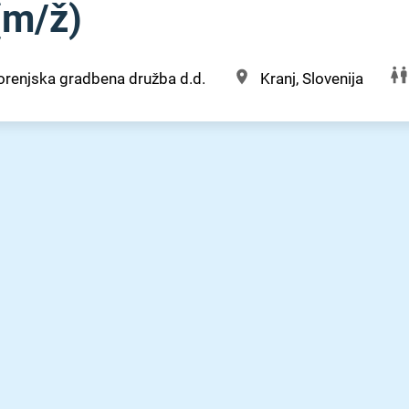
m⁠/⁠ž)
renjska gradbena družba d.d.
Kranj, Slovenija