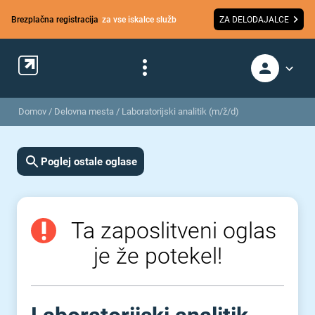
Brezplačna registracija
za vse iskalce služb
ZA DELODAJALCE
Domov
/
Delovna mesta
/
Laboratorijski analitik (m/ž/d)
Poglej ostale oglase
Ta zaposlitveni oglas
je že potekel!