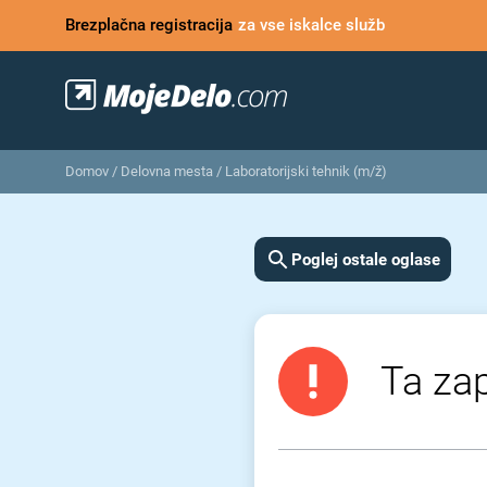
Brezplačna registracija
za vse iskalce služb
Domov
/
Delovna mesta
/
Laboratorijski tehnik (m/ž)
Poglej ostale oglase
Ta zap