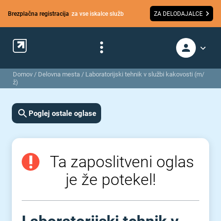
Brezplačna registracija
za vse iskalce služb
ZA DELODAJALCE
Domov
/
Delovna mesta
/
Laboratorijski tehnik v službi kakovosti (m/
ž)
Poglej ostale oglase
Ta zaposlitveni oglas
je že potekel!