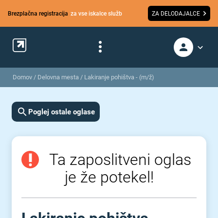
Brezplačna registracija
za vse iskalce služb
ZA DELODAJALCE
Domov
/
Delovna mesta
/
Lakiranje pohištva - (m/ž)
Poglej ostale oglase
Ta zaposlitveni oglas
je že potekel!