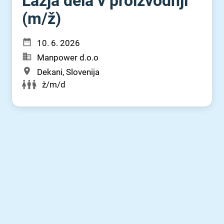
Lažja dela v proizvodnji
(m⁠/⁠ž)
10. 6. 2026
Manpower d.o.o
Dekani, Slovenija
ž/m/d