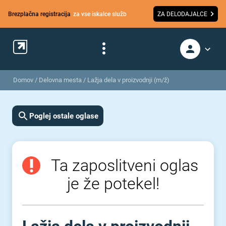
Brezplačna registracija
za vse iskalce služb
ZA DELODAJALCE
Domov
/
Delovna mesta
/
Lažja dela v proizvodnji (m/ž)
Poglej ostale oglase
Ta zaposlitveni oglas
je že potekel!