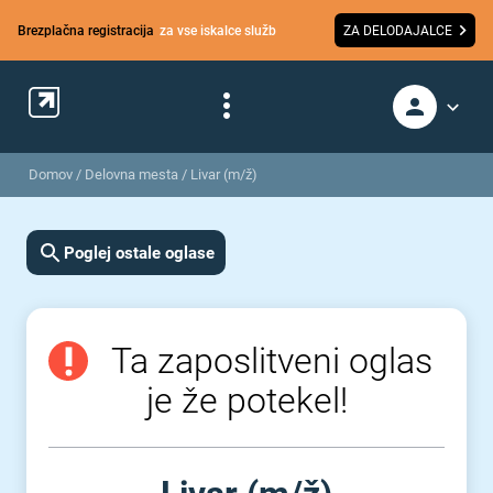
Brezplačna registracija
za vse iskalce služb
ZA DELODAJALCE
Domov
/
Delovna mesta
/
Livar (m/ž)
Poglej ostale oglase
Ta zaposlitveni oglas
je že potekel!