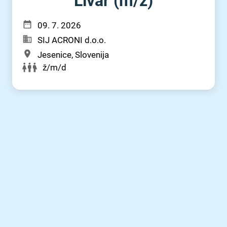
Livar (m⁠/⁠ž)
09. 7. 2026
SIJ ACRONI d.o.o.
Jesenice, Slovenija
ž/m/d