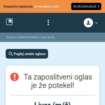
Brezplačna registracija
za vse iskalce služb
ZA DELODAJALCE
Domov
/
Delovna mesta
/
Livar (m/ž)
Poglej ostale oglase
Ta zaposlitveni oglas
je že potekel!