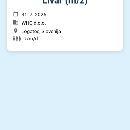
Livar (m⁠/⁠ž)
31. 7. 2026
WHC d.o.o.
Logatec, Slovenija
ž/m/d