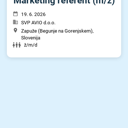
Marketing referent (m⁠/⁠ž)
19. 6. 2026
SVP AVIO d.o.o.
Zapuže (Begunje na Gorenjskem),
Slovenija
ž/m/d