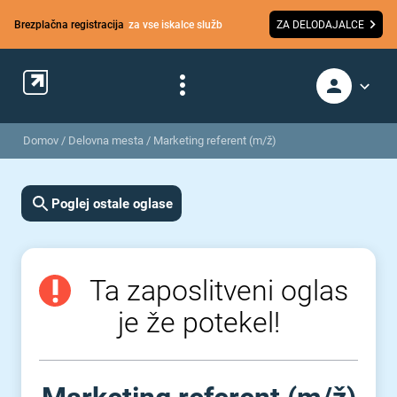
Brezplačna registracija
za vse iskalce služb
ZA DELODAJALCE
Domov
/
Delovna mesta
/
Marketing referent (m/ž)
Poglej ostale oglase
Ta zaposlitveni oglas
je že potekel!