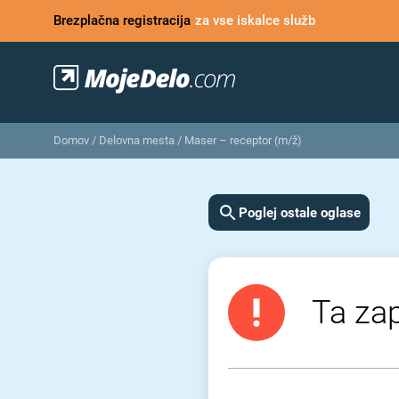
Brezplačna registracija
za vse iskalce služb
Domov
/
Delovna mesta
/
Maser – receptor (m/ž)
Poglej ostale oglase
Ta zap