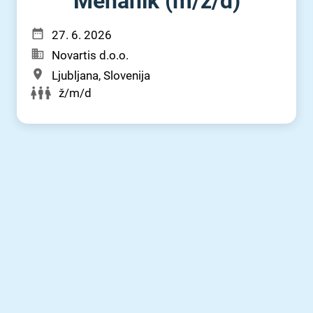
Mehanik (m⁠/⁠ž⁠/⁠d)
27. 6. 2026
Novartis d.o.o.
Ljubljana, Slovenija
ž/m/d