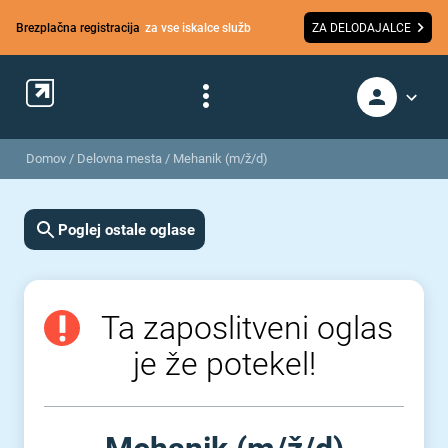
Brezplačna registracija
za vse iskalce služb
ZA DELODAJALCE
Domov
/
Delovna mesta
/
Mehanik (m/ž/d)
Poglej ostale oglase
Ta zaposlitveni oglas
je že potekel!