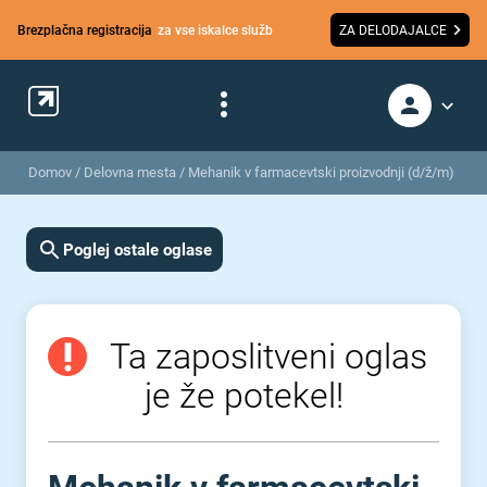
Brezplačna registracija
za vse iskalce služb
ZA DELODAJALCE
Domov
/
Delovna mesta
/
Mehanik v farmacevtski proizvodnji (d/ž/m)
Poglej ostale oglase
Ta zaposlitveni oglas
je že potekel!