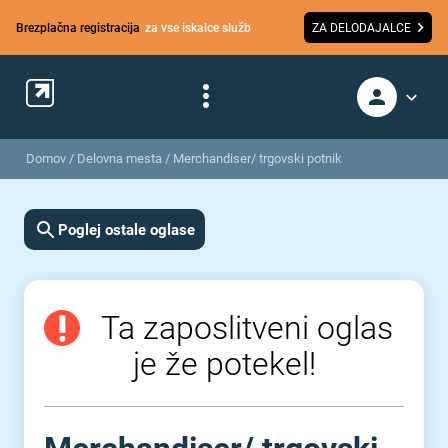
Brezplačna registracija
za vse iskalce služb
ZA DELODAJALCE
Domov
/
Delovna mesta
/
Merchandiser/ trgovski potnik
Poglej ostale oglase
Ta zaposlitveni oglas
je že potekel!