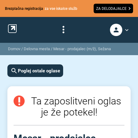
Brezplačna registracija
za vse iskalce služb
ZA DELODAJALCE
Domov
/
Delovna mesta
/
Mesar - prodajalec (m/ž), Sežana
Poglej ostale oglase
Ta zaposlitveni oglas
je že potekel!