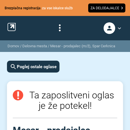
Brezplačna registracija
za vse iskalce služb
ZA DELODAJALCE
Domov
/
Delovna mesta
/
Mesar - prodajalec (m/ž), Spar Cerknica
Poglej ostale oglase
Ta zaposlitveni oglas
je že potekel!