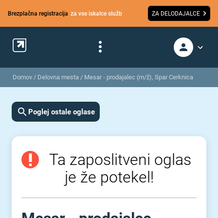
Brezplačna registracija
za vse iskalce služb
ZA DELODAJALCE
Domov
/
Delovna mesta
/
Mesar - prodajalec (m/ž), Spar Cerknica
Poglej ostale oglase
Ta zaposlitveni oglas
je že potekel!