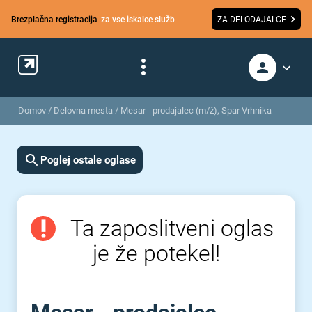
Brezplačna registracija
za vse iskalce služb
ZA DELODAJALCE
Domov
/
Delovna mesta
/
Mesar - prodajalec (m/ž), Spar Vrhnika
Poglej ostale oglase
Ta zaposlitveni oglas
je že potekel!