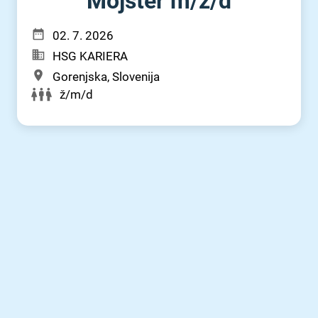
Mojster m⁠/⁠ž⁠/⁠d
02. 7. 2026
HSG KARIERA
Gorenjska, Slovenija
ž/m/d