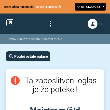
Brezplačna registracija
za vse iskalce služb
ZA DELODAJALCE
Domov
/
Delovna mesta
/
Mojster m/ž/d
Poglej ostale oglase
Ta zaposlitveni oglas
je že potekel!