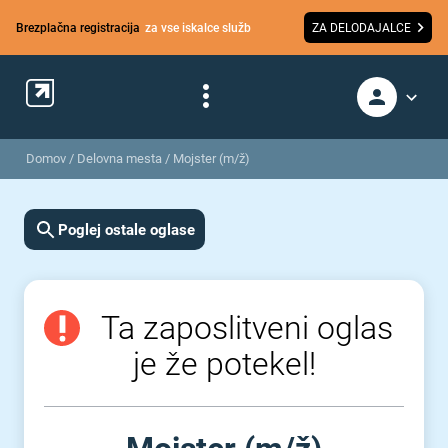
Brezplačna registracija
za vse iskalce služb
ZA DELODAJALCE
Domov
/
Delovna mesta
/
Mojster (m/ž)
Poglej ostale oglase
Ta zaposlitveni oglas
je že potekel!