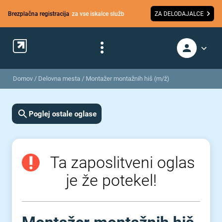
Brezplačna registracija
za vse iskalce služb
ZA DELODAJALCE
Domov
/
Delovna mesta
/
Montažer montažnih hiš (m/ž)
Poglej ostale oglase
Ta zaposlitveni oglas
je že potekel!