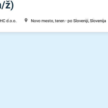
/⁠ž)
HC d.o.o.
Novo mesto, teren - po Sloveniji, Slovenija