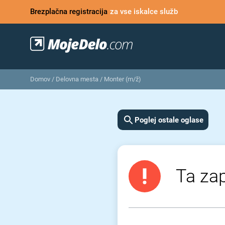
Brezplačna registracija
za vse iskalce služb
Domov
/
Delovna mesta
/
Monter (m/ž)
Poglej ostale oglase
Ta zap