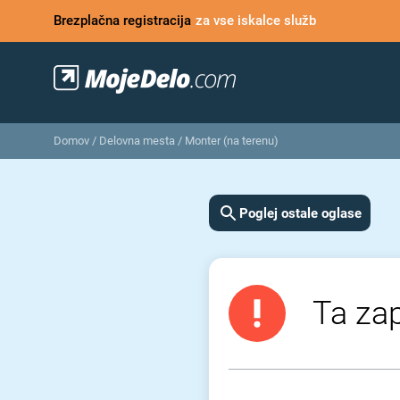
Brezplačna registracija
za vse iskalce služb
Domov
/
Delovna mesta
/
Monter (na terenu)
Poglej ostale oglase
Ta zap