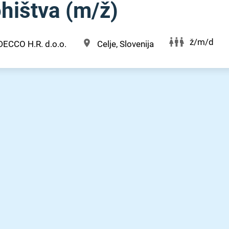
ištva (m⁠/⁠ž)
ž/m/d
DECCO H.R. d.o.o.
Celje, Slovenija