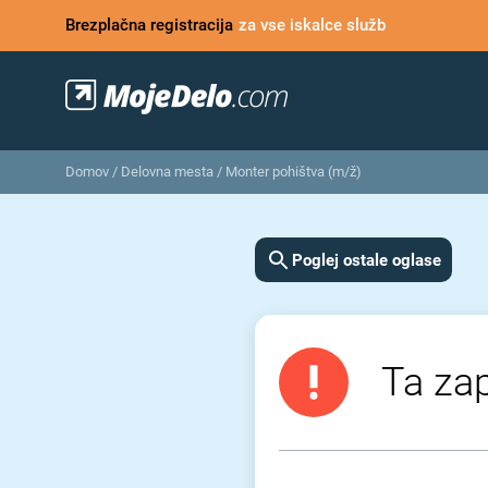
Brezplačna registracija
za vse iskalce služb
Domov
/
Delovna mesta
/
Monter pohištva (m/ž)
Poglej ostale oglase
Ta zap