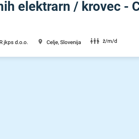
h elektrarn ⁠/⁠ krovec - C
ž/m/d
jkps d.o.o.
Celje, Slovenija