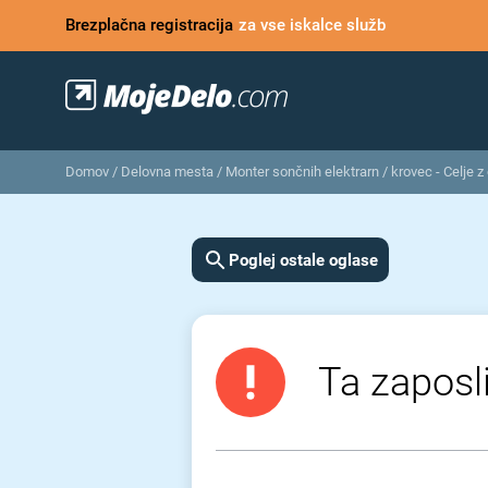
Brezplačna registracija
za vse iskalce služb
Domov
/
Delovna mesta
/
Monter sončnih elektrarn / krovec - Celje z
Poglej ostale oglase
Ta zaposli