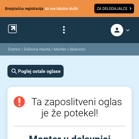
Brezplačna registracija
za vse iskalce služb
ZA DELODAJALCE
Domov
/
Delovna mesta
/
Monter v delavnici
Poglej ostale oglase
Ta zaposlitveni oglas
je že potekel!