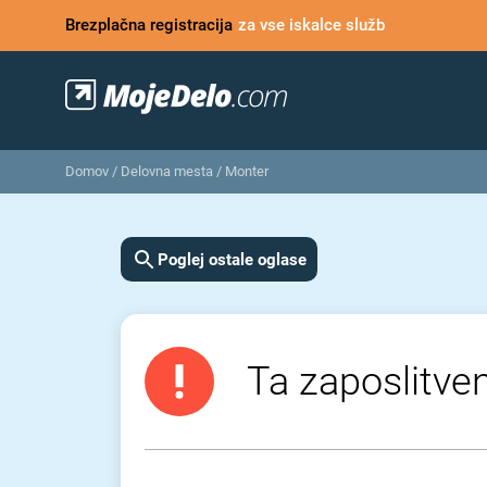
Brezplačna registracija
za vse iskalce služb
Domov
/
Delovna mesta
/
Monter
Poglej ostale oglase
Ta zaposlitven