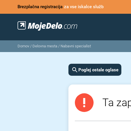
Brezplačna registracija
za vse iskalce služb
Domov
/
Delovna mesta
/
Nabavni specialist
Poglej ostale oglase
Ta zap