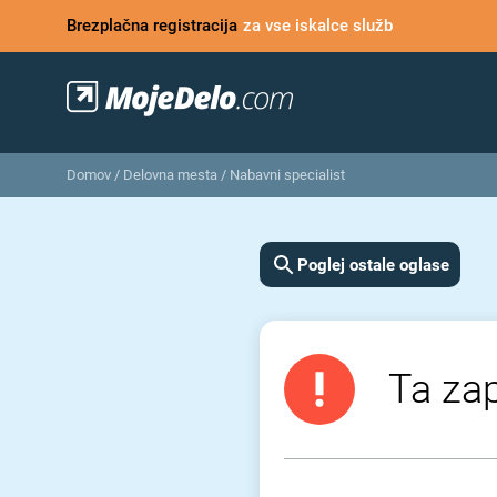
Brezplačna registracija
za vse iskalce služb
Domov
/
Delovna mesta
/
Nabavni specialist
Poglej ostale oglase
Ta zap