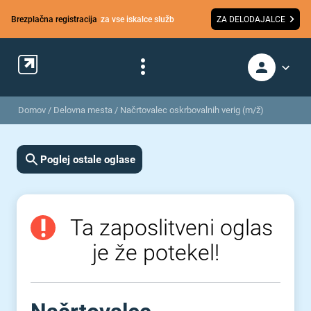
Brezplačna registracija
za vse iskalce služb
ZA DELODAJALCE
Domov
/
Delovna mesta
/
Načrtovalec oskrbovalnih verig (m/ž)
Poglej ostale oglase
Ta zaposlitveni oglas
je že potekel!