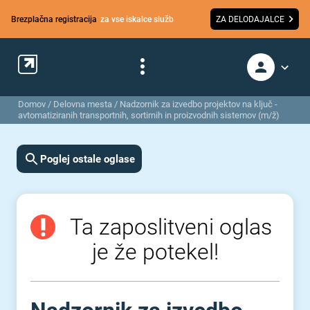
Brezplačna registracija
za vse iskalce služb
ZA DELODAJALCE
Domov
/
Delovna mesta
/
Nadzornik za izvedbo projektov na ključ -
avtomatiziranih transportnih, sortirnih in proizvodnih sistemov (m/ž)
Poglej ostale oglase
Ta zaposlitveni oglas
je že potekel!