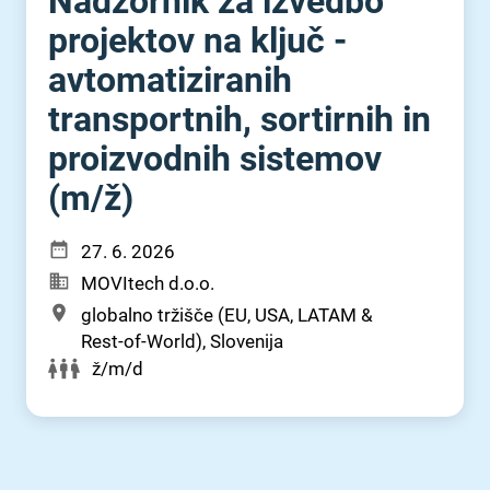
Nadzornik za izvedbo
projektov na ključ -
avtomatiziranih
transportnih, sortirnih in
proizvodnih sistemov
(m⁠/⁠ž)
27. 6. 2026
MOVItech d.o.o.
globalno tržišče (EU, USA, LATAM &
Rest-of-World), Slovenija
ž/m/d