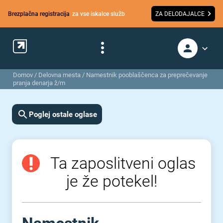
Brezplačna registracija
za vse iskalce služb
ZA DELODAJALCE
Domov
/
Delovna mesta
/
Namestnik pooblaščenca za preprečevanje
pranja denarja ž/m
Poglej ostale oglase
Ta zaposlitveni oglas
je že potekel!