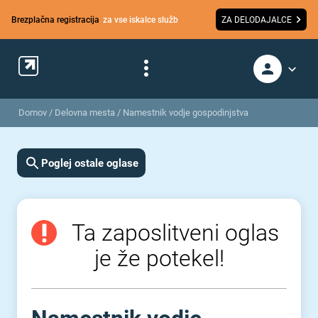
Brezplačna registracija
za vse iskalce služb
ZA DELODAJALCE
Domov
/
Delovna mesta
/
Namestnik vodje gospodinjstva
Poglej ostale oglase
Ta zaposlitveni oglas
je že potekel!