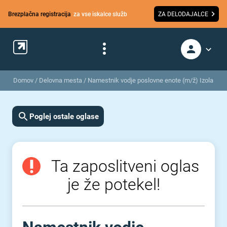
Brezplačna registracija
za vse iskalce služb
ZA DELODAJALCE
Domov
/
Delovna mesta
/
Namestnik vodje poslovne enote (m/ž) Izola
Poglej ostale oglase
Ta zaposlitveni oglas
je že potekel!