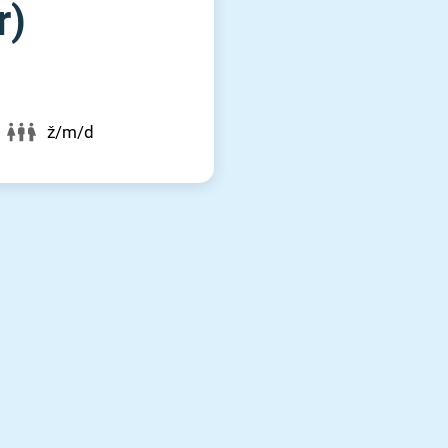
r)
ž/m/d