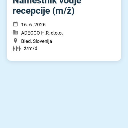
Namestnik vodje
recepcije (m⁠/⁠ž)
16. 6. 2026
ADECCO H.R. d.o.o.
Bled, Slovenija
ž/m/d