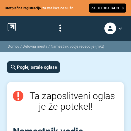
Brezplačna registracija
za vse iskalce služb
ZA DELODAJALCE
Domov
/
Delovna mesta
/
Namestnik vodje recepcije (m/ž)
Poglej ostale oglase
Ta zaposlitveni oglas
je že potekel!