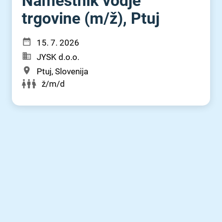
Namestnik vodje
trgovine (m⁠/⁠ž), Ptuj
15. 7. 2026
JYSK d.o.o.
Ptuj, Slovenija
ž/m/d