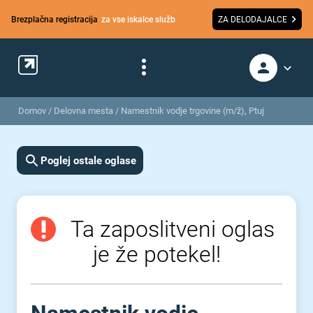
Brezplačna registracija
za vse iskalce služb
ZA DELODAJALCE
Domov
/
Delovna mesta
/
Namestnik vodje trgovine (m/ž), Ptuj
Poglej ostale oglase
Ta zaposlitveni oglas
je že potekel!