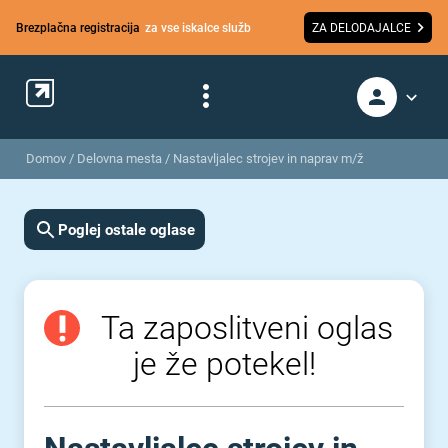
Brezplačna registracija
za vse iskalce služb
ZA DELODAJALCE
Domov
/
Delovna mesta
/
Nastavljalec strojev in naprav m/ž
Poglej ostale oglase
Ta zaposlitveni oglas
je že potekel!