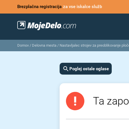
Brezplačna registracija
za vse iskalce služb
Domov
/
Delovna mesta
/
Nastavljalec strojev za preoblikovanje ploč
Poglej ostale oglase
Ta zapos