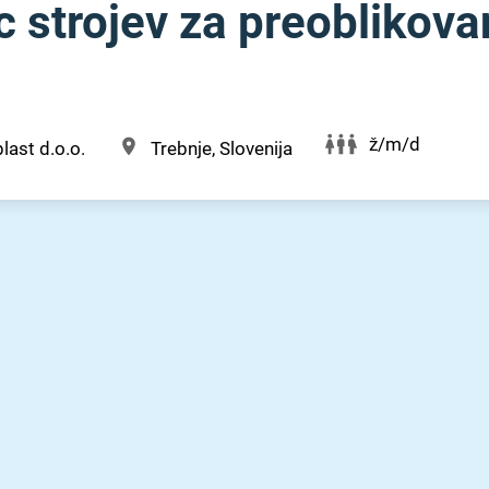
c strojev za preoblikova
ž/m/d
last d.o.o.
Trebnje, Slovenija