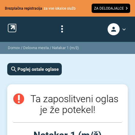
Brezplačna registracija
za vse iskalce služb
ZA DELODAJALCE
Domov
/
Delovna mesta
/
Natakar 1 (m/ž)
Poglej ostale oglase
Ta zaposlitveni oglas
je že potekel!