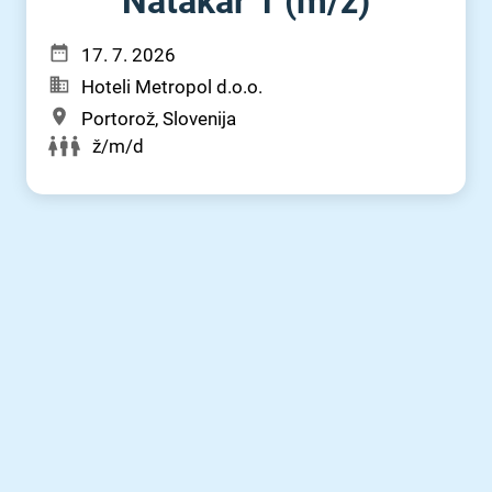
Natakar 1 (m⁠/⁠ž)
17. 7. 2026
Hoteli Metropol d.o.o.
Portorož, Slovenija
ž/m/d