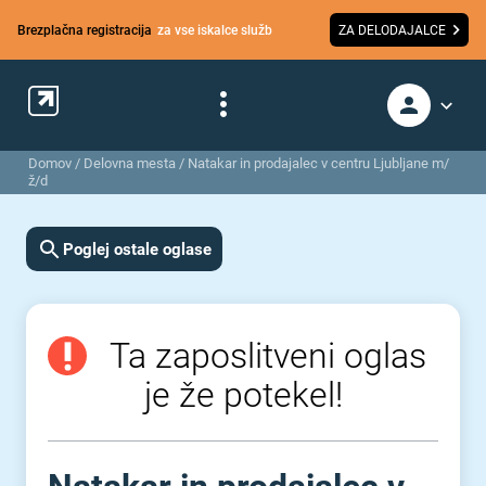
Brezplačna registracija
za vse iskalce služb
ZA DELODAJALCE
Domov
/
Delovna mesta
/
Natakar in prodajalec v centru Ljubljane m/
ž/d
Poglej ostale oglase
Ta zaposlitveni oglas
je že potekel!